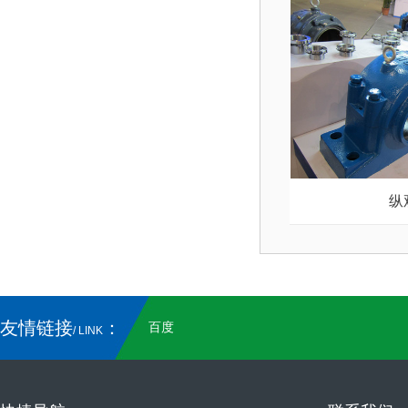
纵
友情链接
：
百度
/ LINK