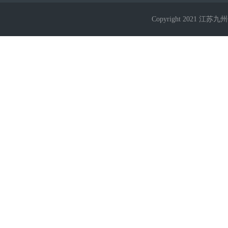
Copyright 2021 