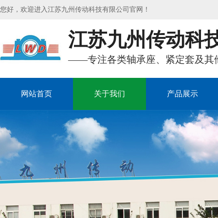
您好，欢迎进入江苏九州传动科技有限公司官网！
江苏九州传动科
——专注各类轴承座、紧定套及其
网站首页
关于我们
产品展示