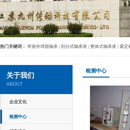
热门关键词：
带座外球面轴承 |
剖分式轴承座 |
整体式轴承座 |
紧定衬
检测中心
关于我们
ABOUT
企业文化
检测中心